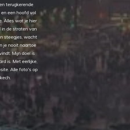
een terugkerende
t en een hoofd vol
 Alles wat je hier
 in de straten van
 in steegjes, wacht
n je nooit naartoe
indt. Mijn doel is
d is. Met eerlijke,
ite. Alle foto's op
akech.