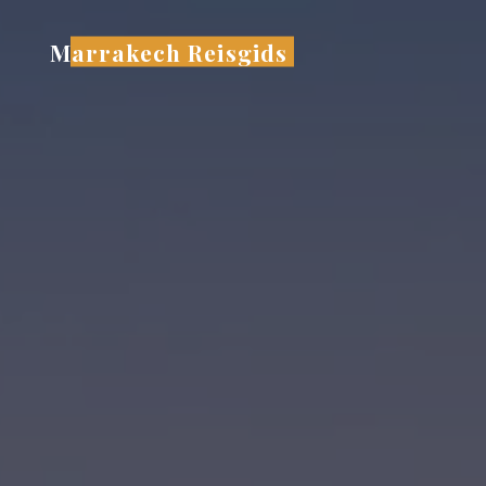
Ga
naar
Marrakech Reisgids
de
inhoud