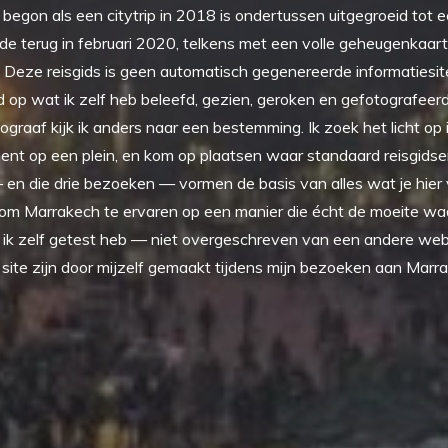
begon als een citytrip in 2018 is ondertussen uitgegroeid tot 
erde terug in februari 2020, telkens met een volle geheugenkaar
 Deze reisgids is geen automatisch gegenereerde informatiesite.
rd op wat ik zelf heb beleefd, gezien, geroken en gefotografeerd
ograaf kijk ik anders naar een bestemming. Ik zoek het licht op
ent op een plein, en kom op plaatsen waar standaard reisgidse
— en die drie bezoeken — vormen de basis van alles wat je hier v
 om Marrakech te ervaren op een manier die écht de moeite waar
e ik zelf getest heb — niet overgeschreven van een andere webs
site zijn door mijzelf gemaakt tijdens mijn bezoeken aan Marr