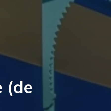
e (de