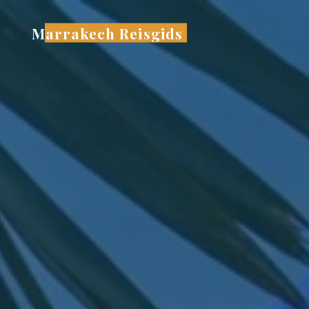
Ga
naar
Marrakech Reisgids
de
inhoud