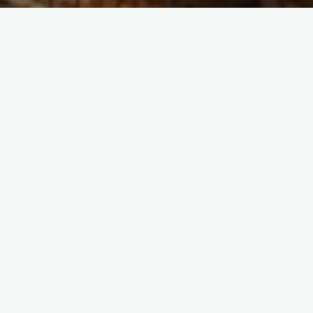
Geef een reactie
Bezienswaardigheden
De Souks
Bert Beckers
De Souks van Marrakech behoren ongetwijfeld tot de