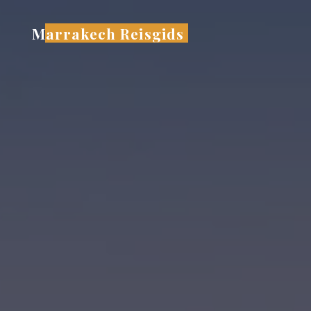
Ga
naar
Marrakech Reisgids
de
inhoud