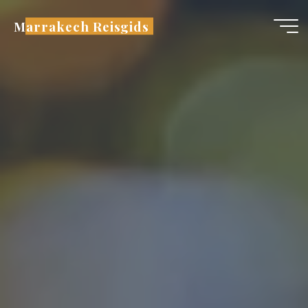
Ga
Marrakech Reisgids
naar
de
inhoud