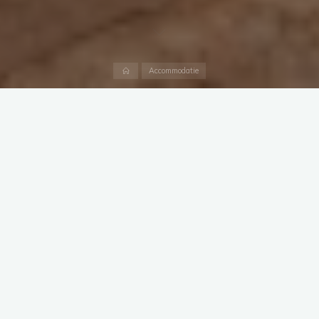
Home
Accommodatie
Table of Contents
Wat is de Medina?
Wat is een Riad?
Waarom in de Medina van Marrakech overnachten?
Een oase van rust in de drukke Medina
Ervaar de luxe van een Riad
Genieten op de dakterrassen van Marrakech
Wat zijn de nadelen?
De luide gezangen in de ochtend
De kans op ongedierte
Soms onbetrouwbare waterleiding