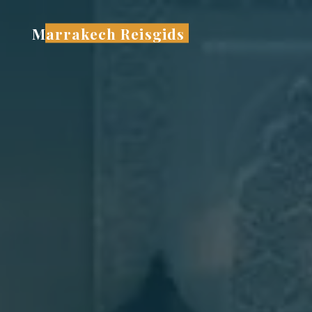
Ga
naar
Marrakech Reisgids
de
inhoud